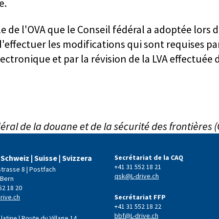
e.
le de l'OVA que le Conseil fédéral a adoptée lors 
'effectuer les modifications qui sont requises pa
lectronique et par la révision de la LVA effectuée 
déral de la douane et de la sécurité des frontières 
 Schweiz | Suisse | Svizzera
Secrétariat de la CAQ
+41 31 552 18 21
strasse 8 | Postfach
qsk@L-drive.ch
 Bern
52 18 20
rive.ch
Secrétariat FFP
+41 31 552 18 22
bbf@L-drive.ch
latine | Route du Village 14