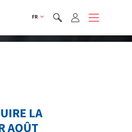
FR
UIRE LA
R AOÛT