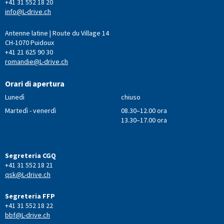
+41 31 552 18 20
info@L-drive.ch
Antenne latine | Route du Village 14
CH-1070 Puidoux
+41 21 625 90 30
romandie@L-drive.ch
Orari di apertura
Lunedì
chiuso
Martedì - venerdì
08.30–12.00 ora
13.30–17.00 ora
Segreteria CGQ
+41 31 552 18 21
qsk@L-drive.ch
Segreteria FFP
+41 31 552 18 22
bbf@L-drive.ch