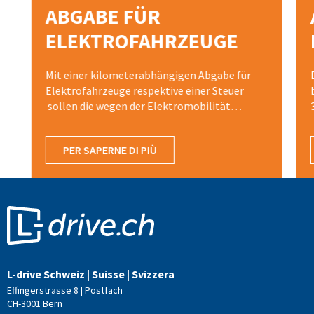
ABGABE FÜR
ELEKTROFAHRZEUGE
Mit einer kilometerabhängigen Abgabe für
Elektrofahrzeuge respektive einer Steuer
sollen die wegen der Elektromobilität
sinkenden Mineralölsteuereinnahmen
kompensiert werden. L-drive Schweiz hat aus
PER SAPERNE DI PIÙ
Sicht der Fahrausbildung, der
Verkehrssicherheit und der wirtschaftlichen
Tragfähigkeit für die Fahrschulen Stellung
genommen.
L-drive Schweiz | Suisse | Svizzera
Effingerstrasse 8 | Postfach
CH-3001 Bern