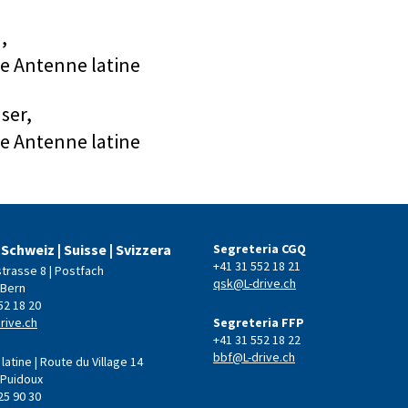
,
e Antenne latine
ser,
e Antenne latine
 Schweiz | Suisse | Svizzera
Segreteria CGQ
+41 31 552 18 21
strasse 8 | Postfach
qsk@L-drive.ch
 Bern
52 18 20
rive.ch
Segreteria FFP
+41 31 552 18 22
bbf@L-drive.ch
latine | Route du Village 14
 Puidoux
25 90 30