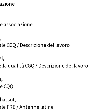
iazione
e associazione
,
ale CGQ / Descrizione del lavoro
i,
lla qualità CGQ / Descrizione del lavoro
s,
ne CQQ
hassot,
ale FRE / Antenne latine