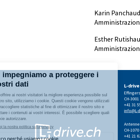
Karin Panchaud
Amministrazion
Esther Rutishau
Amministrazion
L-drive
Effinger
CH-3001
+41 31 5
info@L-d
Antenne 
CH-1070
+41 21 6