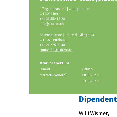
Effingerstrasse 8 | Case postale
CH-3001 Bern
+41 31 552 18 20
info@L-drive.ch
Antenne latine | Route du Village 14
CH-1070 Puidoux
+41 21 625 90 30
romandie@L-drive.ch
Orari di apertura
Lunedì
Chiuso
Martedì - Venerdì
08.30–12.00
13.30–17.00
Dipendenti
Willi Wismer,