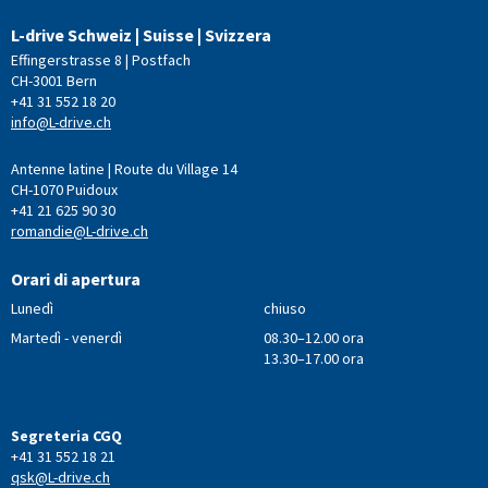
L-drive Schweiz | Suisse | Svizzera
Effingerstrasse 8 | Postfach
CH-3001 Bern
+41 31 552 18 20
info@L-drive.ch
Antenne latine | Route du Village 14
CH-1070 Puidoux
+41 21 625 90 30
romandie@L-drive.ch
Orari di apertura
Lunedì
chiuso
Martedì - venerdì
08.30–12.00 ora
13.30–17.00 ora
Segreteria CGQ
+41 31 552 18 21
qsk@L-drive.ch