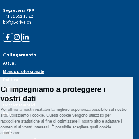
Segreteria FFP
+41 31 552 18 22
bbf@L-drive.ch
Collegamento
Attuali
Mondo professionale
Politica
Servizi
Associazione
Dossier tematici
Blog
CGV