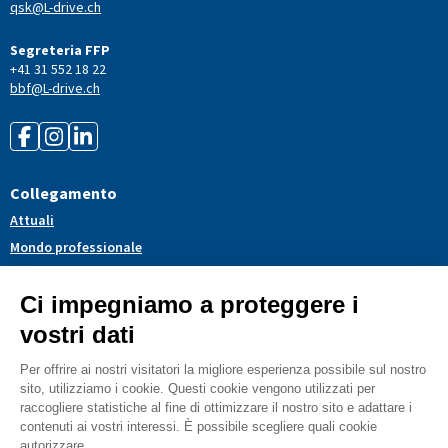
qsk@L-drive.ch
Segreteria FFP
+41 31 552 18 22
bbf@L-drive.ch
Collegamento
Attuali
Mondo professionale
Politica
Servizi
Associazione
Dossier tematici
Blog
CGV