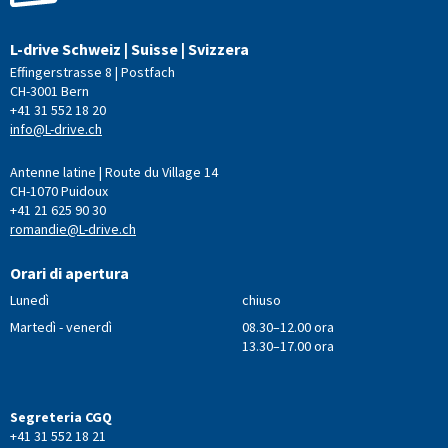
L-drive Schweiz | Suisse | Svizzera
Effingerstrasse 8 | Postfach
CH-3001 Bern
+41 31 552 18 20
info@L-drive.ch
Antenne latine | Route du Village 14
CH-1070 Puidoux
+41 21 625 90 30
romandie@L-drive.ch
Orari di apertura
Lunedì
chiuso
Martedì - venerdì
08.30–12.00 ora
13.30–17.00 ora
Segreteria CGQ
+41 31 552 18 21