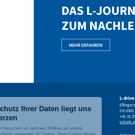
DAS L-JOUR
ZUM NACHL
MEHR ERFAHREN
L-drive
Effinger
CH-3001
+41 31 5
info@L-d