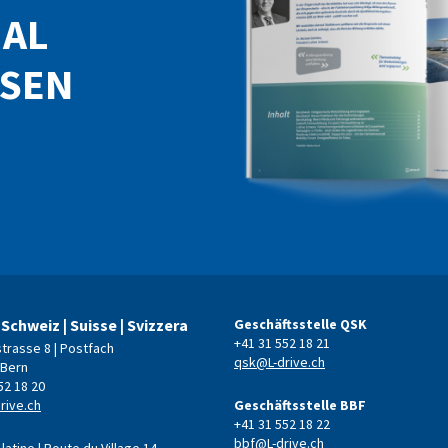
NAL
ESEN
 Schweiz | Suisse | Svizzera
Geschäftsstelle QSK
+41 31 552 18 21
strasse 8 | Postfach
qsk@L-drive.ch
 Bern
52 18 20
rive.ch
Geschäftsstelle BBF
+41 31 552 18 22
bbf@L-drive.ch