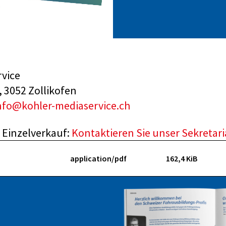
rvice
, 3052 Zollikofen
nfo@kohler-mediaservice.ch
Einzelverkauf:
Kontaktieren Sie unser Sekretari
application/pdf
162,4 KiB