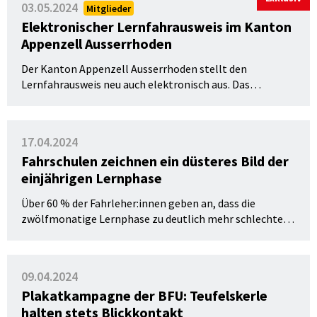
03.05.2024
Mitglieder
unter Alkoholeinfluss. Alkohol ist einer der grössten
Elektronischer Lernfahrausweis im Kanton
Risikofaktoren für schwere Unfälle. Die BFU empfiehlt
Appenzell Ausserrhoden
deshalb: wer fährt, verzichtet am besten auf Alkohol.
Der Kanton Appenzell Ausserrhoden stellt den
Lernfahrausweis neu auch elektronisch aus. Das
Bundesamt für Justiz (BJ), das Bundesamt für Strassen
(ASTRA) zusammen mit der Vereinigung der
Schweizerischen Strassenverkehrsämter (asa) und dem
17.04.2024
Strassenverkehrsamt Appenzell Ausserrhoden lancieren
Fahrschulen zeichnen ein düsteres Bild der
das Pilotprojekt im Hinblick auf die Einführung des
einjährigen Lernphase
staatlich anerkannten Identitätsnachweises (E-ID).
Über 60 % der Fahrleher:innen geben an, dass die
zwölfmonatige Lernphase zu deutlich mehr schlechten
Angewohnheiten bei Fahrschüler:innen geführt hat. Dies
ist eines der Resultate, der von der Swift Management AG
(Nothelfer am Bahnhof und iTheorie) durchgeführten
09.04.2024
Umfrage unter Fahrlehrer:innen.
Plakatkampagne der BFU: Teufelskerle
halten stets Blickkontakt