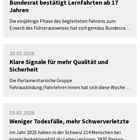
Bundesrat bestätigt Lernfahrten ab 17
Jahren
Die einjährige Phase des begleiteten Fahrens zum
Erwerb des Führerausweises hat sich gemäss Bundesrat
bewährt: Sie wirke sich positiv auf die Verkehrssicherheit
aus. Das geht aus dem Evaluationsbericht zur
Neuregelung der Lernphase im Rahmen der
20.03.2026
Fahrausbildung hervor, den der Bundesrat an seiner
Klare Signale für mehr Qualität und
Sitzung vom 1. April 2026 zur Kenntnis genommen hat.
Sicherheit
Die Parlamentarische Gruppe
Fahrausbildung/Fahrlehrer:innen hat sich diese Woche
mit aktuellen Herausforderungen der Verkehrssicherheit
und der Fahrausbildung in der Schweiz befasst.
Zahlreiche Mitglieder der eidgenössischen Räte nahmen
19.03.2026
an der Sitzung teil. Das Sekretariat der Gruppe wird von
Weniger Todesfälle, mehr Schwerverletzte
L-drive Schweiz geführt.
Im Jahr 2025 haben in der Schweiz 214 Menschen bei
einem Verkehrsunfall ihr Leben verloren. 3935 Personen