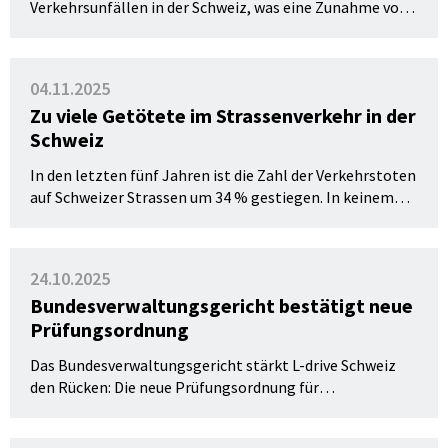
Verkehrsunfällen in der Schweiz, was eine Zunahme von
32 Prozent gegenüber dem Vorjahr entspricht. Fast ein
Drittel dieser Tragödien geschah in der Altersgruppe 30
bis 39 Jahre.
04.11.2025
Zu viele Getötete im Strassenverkehr in der
Schweiz
In den letzten fünf Jahren ist die Zahl der Verkehrstoten
auf Schweizer Strassen um 34 % gestiegen. In keinem
anderen europäischen Land verlief die Entwicklung in
diesem Zeitraum so negativ.
24.10.2025
Bundesverwaltungsgericht bestätigt neue
Prüfungsordnung
Das Bundesverwaltungsgericht stärkt L-drive Schweiz
den Rücken: Die neue Prüfungsordnung für
Fahrlehrer:innen bleibt im Wesentlichen bestehen. Nur
der zusätzliche Fahrkompetenztest wird gestrichen.