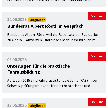
Kantone erweitert.
Exklusiv
12.06.2025
Mitglieder
Bundesrat Albert Rösti im Gespräch
Bundesrat Albert Rösti will die Resultate der Evaluation
zu Opera-3 abwarten. Und diese anschliessend auch mit
der Fahrlehrerschaft besprechen. Denn die steigenden
Opferzahlen liessen auch ihn nicht kalt.
Exklusiv
08.06.2025
Unterlagen für die praktische
Fahrausbildung
Ab 1. Juli 2025 sind Fahrerassistenzsysteme (FAS) in der
Schweiz prüfungsrelevant für die theoretische und
praktische Führerscheinprüfung für Personenwagen und
Motorräder. L-drive Schweiz hat für seine Mitglieder
entsprechende Ergänzungen zu den Handbüchern für die
Exklusiv
13.05.2025
Mitglieder
praktische Fahrausbildung erstellt.