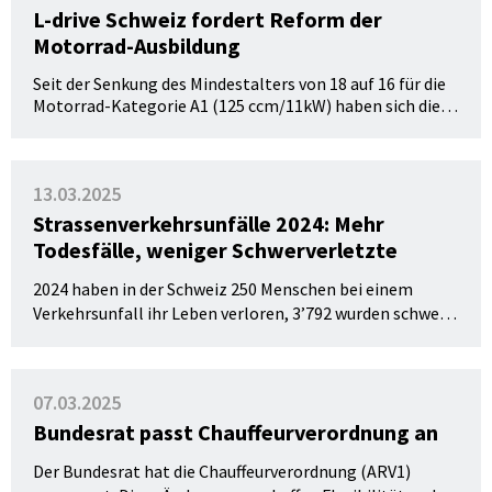
L-drive Schweiz fordert Reform der
Fahrlehrer:innen gewidmet.
Motorrad-Ausbildung
Seit der Senkung des Mindestalters von 18 auf 16 für die
Motorrad-Kategorie A1 (125 ccm/11kW) haben sich die
schweren Unfälle mehr als verdoppelt. L-drive Schweiz,
die Dachorganisation der Fahrlehrer:innen fordert
deshalb umfassende Anpassungen in der Ausbildung, um
13.03.2025
die Verkehrssicherheit wieder gewährleisten zu können.
Strassenverkehrsunfälle 2024: Mehr
Todesfälle, weniger Schwerverletzte
2024 haben in der Schweiz 250 Menschen bei einem
Verkehrsunfall ihr Leben verloren, 3’792 wurden schwer
verletzt. Damit hat die Zahl der Getöteten im
Vorjahresvergleich zugenommen.
07.03.2025
Bundesrat passt Chauffeurverordnung an
Der Bundesrat hat die Chauffeurverordnung (ARV1)