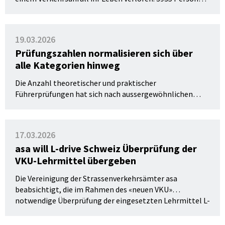
wurden schwer verletzt. Gegenüber dem Vorjahr ist die
Zahl der getöteten Menschen gesunken (- 36), während
die Zahl der Schwerverletzten zugenommen hat (+ 143).
19.03.2026
Dies geht aus der Strassenverkehrsunfall-Statistik 2025
Prüfungszahlen normalisieren sich über
des Bundesamts für Strassen (ASTRA) hervor.
alle Kategorien hinweg
Die Anzahl theoretischer und praktischer
Führerprüfungen hat sich nach aussergewöhnlichen
Jahren 2025 eingependelt. Die Erfolgsquoten zeigen je
nach Kategorie unterschiedliche Tendenzen, wie die
Vereinigung der Strassenverkehrsämter asa mitteilt.
17.03.2026
asa will L-drive Schweiz Überprüfung der
VKU-Lehrmittel übergeben
Die Vereinigung der Strassenverkehrsämter asa
beabsichtigt, die im Rahmen des «neuen VKU»
notwendige Überprüfung der eingesetzten Lehrmittel L-
drive Schweiz zu übertragen. Der formale Entscheid wird
an der asa-Mitgliederversammlung vom 29. Mai 2026