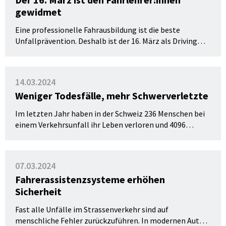
gewidmet
Eine professionelle Fahrausbildung ist die beste
Unfallprävention. Deshalb ist der 16. März als Driving
Instructor Day weltweit den Fahrlehrer:innen gewidmet.
L-drive Schweiz, die Dachorganisation der Schweizer
Fahrlehrerschaft, nutzt mit der Kampagne L-Profis die
14.03.2024
etablierte internationale Plattform dieses Jahr als
Weniger Todesfälle, mehr Schwerverletzte
Auftakt für Kommunikations-Aktivitäten.
Im letzten Jahr haben in der Schweiz 236 Menschen bei
einem Verkehrsunfall ihr Leben verloren und 4096
Menschen wurden schwer verletzt. Damit hat die Zahl
der Getöteten im Vorjahresvergleich leicht
abgenommen. Die Zahl der Schwerverletzten ist
07.03.2024
hingegen gestiegen. Das geht aus der
Fahrerassistenzsysteme erhöhen
Strassenverkehrsunfallstatistik 2023 des Bundesamts
Sicherheit
für Strassen (ASTRA) hervor.
Fast alle Unfälle im Strassenverkehr sind auf
menschliche Fehler zurückzuführen. In modernen Autos