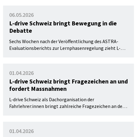
Fachgremien im Zentrum. Die 55 anwesenden
Delegierten nahmen die statutarischen Wahlgeschäfte
06.05.2026
vor und würdigten verdiente langjährige
L-drive Schweiz bringt Bewegung in die
Funktionsträger.
Debatte
Sechs Wochen nach der Veröffentlichung des ASTRA-
Evaluationsberichts zur Lernphasenregelung zieht L-
drive Schweiz eine erste Bilanz. Diverse neue
Erkenntnisse relativieren die Aussagekraft der Studie
deutlich und stärken die Forderung nach Massnahmen
01.04.2026
für die professionelle Fahrausbildung.
L-drive Schweiz bringt Fragezeichen an und
fordert Massnahmen
L-drive Schweiz als Dachorganisation der
Fahrlehrer:innen bringt zahlreiche Fragezeichen an der
Evaluation des Bundesamtes für Strassen ASTRA zur
verlängerten Lernphase an. Gefordert sind zudem jetzt
gezielte Massnahmen zur nachhaltigen Verbesserung
01.04.2026
der Verkehrssicherheit.