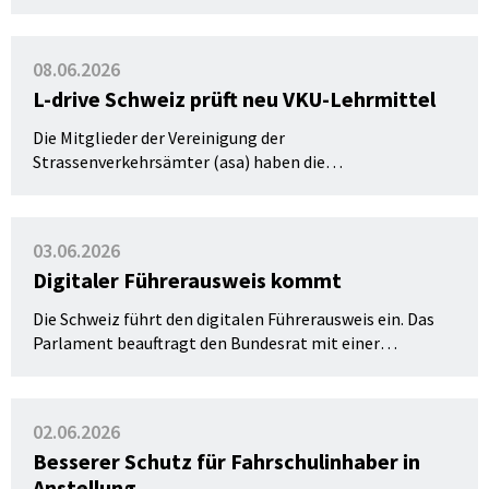
Informationsplattform zur Unfallprävention im
Strassenverkehr, wurde aktualisiert.
08.06.2026
L-drive Schweiz prüft neu VKU-Lehrmittel
Die Mitglieder der Vereinigung der
Strassenverkehrsämter (asa) haben die
Leistungsvereinbarung mit L-drive Schweiz zur Prüfung
der neuen VKU-Lehrmittel genehmigt.
Anforderungskatalog und Prüfkonzept liegen bereits
03.06.2026
vor, die Lehrmittelhersteller sind informiert.
Digitaler Führerausweis kommt
Die Schweiz führt den digitalen Führerausweis ein. Das
Parlament beauftragt den Bundesrat mit einer
Gesetzesanpassung. Die Einführung des digitalen
Ausweises ist bereits für Herbst 2026 geplant.
02.06.2026
Besserer Schutz für Fahrschulinhaber in
Anstellung