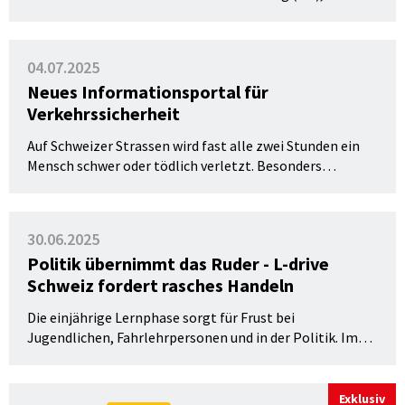
(BE), Tessin (TI) und Wallis (VS) beantragt werden. Ab
Ende Jahr wird der eLFA in der ganzen Schweiz zur
Verfügung stehen.
04.07.2025
Neues Informationsportal für
Verkehrssicherheit
Auf Schweizer Strassen wird fast alle zwei Stunden ein
Mensch schwer oder tödlich verletzt. Besonders
gefährdet sind Verkehrsteilnehmende auf zwei Rädern
sowie junge und ältere Menschen. Um die
Unfallprävention gezielt zu stärken, lanciert die BFU das
30.06.2025
neue Informationsportal «Sinus plus».
Politik übernimmt das Ruder - L-drive
Schweiz fordert rasches Handeln
Die einjährige Lernphase sorgt für Frust bei
Jugendlichen, Fahrlehrpersonen und in der Politik. Im
Parlament wächst jetzt der Druck auf den Bundesrat,
nachdem Ständerat Charles Juillard mit
parteiübergreifender Unterstützung ein Postulat
Exklusiv