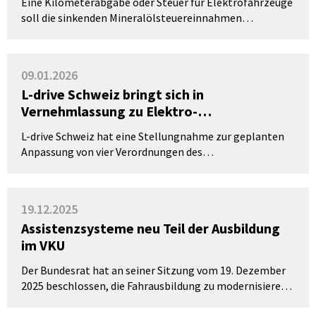
Eine Kilometerabgabe oder Steuer für Elektrofahrzeuge
soll die sinkenden Mineralölsteuereinnahmen
ausgleichen. L-drive Schweiz unterstützt die
Infrastrukturfinanzierung, warnt jedoch vor falschen
Anreizen für die Fahrausbildung und Verkehrssicherheit.
09.01.2026
Der Verband fordert deshalb eine Befreiung oder
L-drive Schweiz bringt sich in
mindestens einen reduzierten Steuersatz für
Vernehmlassung zu Elektro-
Fahrschulen und Fahrlehrer:innen.
Nutzfahrzeugen ein
L-drive Schweiz hat eine Stellungnahme zur geplanten
Anpassung von vier Verordnungen des
Strassenverkehrsrechts eingereicht. Ziel ist es, die
Interessen der professionellen Fahrausbildung und die
Weiterentwicklung der Elektromobilität in Einklang zu
19.12.2025
einbringen.
Assistenzsysteme neu Teil der Ausbildung
im VKU
Der Bundesrat hat an seiner Sitzung vom 19. Dezember
2025 beschlossen, die Fahrausbildung zu modernisieren.
Neu behandelt der Kurs über Verkehrskunde