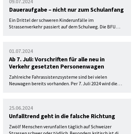
09.07.2024
zahlreiche Vorteile.
Daueraufgabe – nicht nur zum Schulanfang
Ein Drittel der schweren Kinderunfälle im
Strassenverkehr passiert auf dem Schulweg. Die BFU
erinnert daran, dass die Sicherheit der Kinder im
Strassenverkehr uns alle betrifft. 80 % der Unfälle von
Kindern, die zu Fuss unterwegs sind, ereignen sich an
01.07.2024
Querungsstellen.
Ab 7. Juli: Vorschriften für alle neu in
Verkehr gesetzten Personenwagen
Zahlreiche Fahrassistenzsysteme sind bei vielen
Neuwagen bereits vorhanden. Per 7. Juli 2024 wird die
nächste Stufe sicherheitsrelevanter Vorschriften für alle
neu in Verkehr gesetzten Personenwagen zur Pflicht.
25.06.2024
Unfalltrend geht in die falsche Richtung
Zwölf Menschen verunfallen täglich auf Schweizer
Strassen schwer oder tödlich. Besonders kritisch ist die