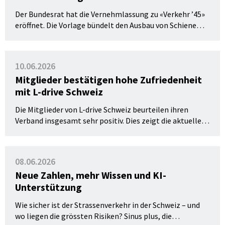
Der Bundesrat hat die Vernehmlassung zu «Verkehr ’45»
eröffnet. Die Vorlage bündelt den Ausbau von Schiene
und Strasse bis 2045. Sie betrifft auch die
Nationalstrassen, auf denen Fahrlehrer:innen täglich
unterrichten. Die Vernehmlassung läuft bis zum 9.
10.06.2026
Oktober 2026.
Mitglieder bestätigen hohe Zufriedenheit
mit L-drive Schweiz
Die Mitglieder von L-drive Schweiz beurteilen ihren
Verband insgesamt sehr positiv. Dies zeigt die aktuelle
Mitgliederumfrage 2026, an der sich rund 160
Fahrlehrer:innen aus allen Sprachregionen der Schweiz
beteiligt haben (Stand 10.Juni 2026).
08.06.2026
Neue Zahlen, mehr Wissen und KI-
Unterstützung
Wie sicher ist der Strassenverkehr in der Schweiz – und
wo liegen die grössten Risiken? Sinus plus, die