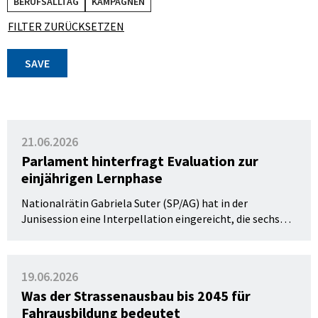
BERUFSALLTAG
KAMPAGNEN
FILTER ZURÜCKSETZEN
SAVE
21.06.2026
Parlament hinterfragt Evaluation zur
einjährigen Lernphase
Nationalrätin Gabriela Suter (SP/AG) hat in der
Junisession eine Interpellation eingereicht, die sechs
präzise Fragen an den Bundesrat zur Belastbarkeit der
ASTRA-Evaluation der einjährigen Lernphase stellt.
19.06.2026
Was der Strassenausbau bis 2045 für
Fahrausbildung bedeutet