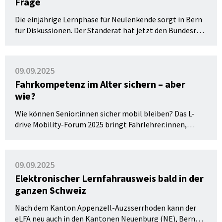
Frage
seiner Sitzung vom 26. September 2025 die
entsprechende Vernehmlassung mit zwei
Die einjährige Lernphase für Neulenkende sorgt in Bern
gleichwertigen Varianten eröffnet. Die Besteuerung
für Diskussionen. Der Ständerat hat jetzt den Bundesrat
von Elektrofahrzeugen ist ab 2030 vorgesehen.
aufgefordert, die ersatzlose Streichung der seit 2021
geltenden einjährigen Lernfahrfrist zu prüfen.
09.09.2025
Fahrkompetenz im Alter sichern – aber
wie?
Wie können Senior:innen sicher mobil bleiben? Das L-
drive Mobility-Forum 2025 bringt Fahrlehrer:innen,
Fachleute und Behörden zusammen. Ziel:
Fahrkompetenz im Alter besser beurteilen, Praxis
vereinheitlichen – und Fahrlehrer:innen aktiv einbinden.
09.09.2025
Elektronischer Lernfahrausweis bald in der
ganzen Schweiz
Nach dem Kanton Appenzell-Auzsserrhoden kann der
eLFA neu auch in den Kantonen Neuenburg (NE), Bern