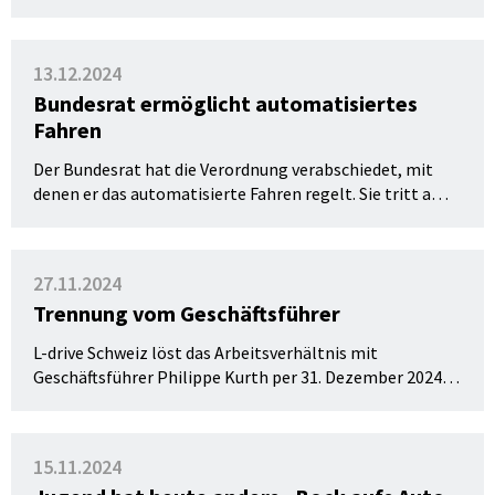
Fahrzeuge des Langsamverkehrs, damit deren Potential
noch besser ausgeschöpft werden. Die Vorschriften
treten am 1. Juli 2025 in Kraft.
13.12.2024
Bundesrat ermöglicht automatisiertes
Fahren
Der Bundesrat hat die Verordnung verabschiedet, mit
denen er das automatisierte Fahren regelt. Sie tritt am 1.
März 2025 in Kraft.
27.11.2024
Trennung vom Geschäftsführer
L-drive Schweiz löst das Arbeitsverhältnis mit
Geschäftsführer Philippe Kurth per 31. Dezember 2024
auf. Dieser Schritt erfolgt in bestem gegenseitigem
Einvernehmen.
15.11.2024