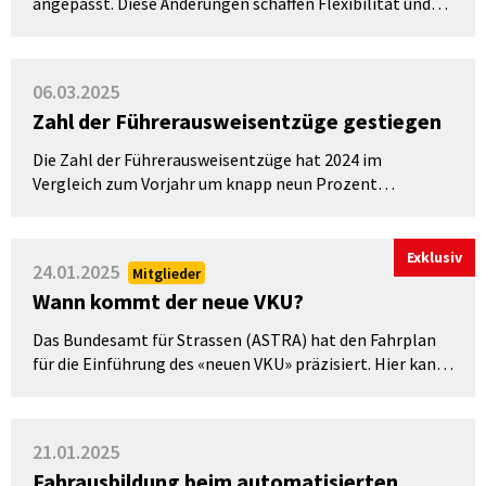
angepasst. Diese Änderungen schaffen Flexibilität und
erleichtern den Vollzug.
06.03.2025
Zahl der Führerausweisentzüge gestiegen
Die Zahl der Führerausweisentzüge hat 2024 im
Vergleich zum Vorjahr um knapp neun Prozent
zugenommen. Dabei lässt sich insbesondere eine
Zunahme bei den entzogenen Lernfahrausweisen
feststellen.
Exklusiv
24.01.2025
Mitglieder
Wann kommt der neue VKU?
Das Bundesamt für Strassen (ASTRA) hat den Fahrplan
für die Einführung des «neuen VKU» präzisiert. Hier kann
man erfahren, wann der «neue VKU» kommt und welche
Fragen noch offen sind.
21.01.2025
Fahrausbildung beim automatisierten