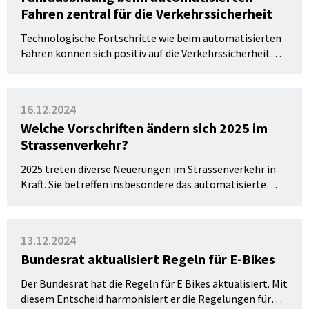
Fahren zentral für die Verkehrssicherheit
Technologische Fortschritte wie beim automatisierten
Fahren können sich positiv auf die Verkehrssicherheit
auswirken, wenn die Technologie richtig eingesetzt wird.
Für die BFU ist es wichtig, dass diese Veränderungen
insbesondere durch die Fahrausbildung eng begleitet
16.12.2024
werden.
Welche Vorschriften ändern sich 2025 im
Strassenverkehr?
2025 treten diverse Neuerungen im Strassenverkehr in
Kraft. Sie betreffen insbesondere das automatisierte
Fahren, die Lärmvermeidung und den Langsamverkehr.
13.12.2024
Bundesrat aktualisiert Regeln für E-Bikes
Der Bundesrat hat die Regeln für E Bikes aktualisiert. Mit
diesem Entscheid harmonisiert er die Regelungen für