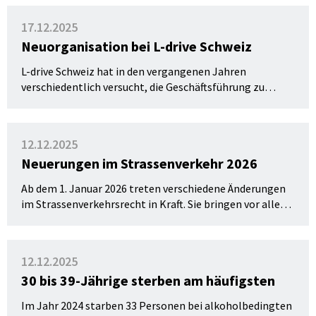
Fahrerassistenz- und Automatisierungssysteme.
Angepasst hat der Bundesrat zudem die
17.12.2025
Signalisationsverordnung. Unter anderem sind die
Neuorganisation bei L-drive Schweiz
Bestimmungen zur zweisprachigen Bezeichnung von
Ortschaften auf Autobahntafeln neu auf
L-drive Schweiz hat in den vergangenen Jahren
Verordnungsstufe festgehalten.
verschiedentlich versucht, die Geschäftsführung zu
stärken. Ziel war und ist es, die operativen Aufgaben
einem/einer Geschäftsführer:in übertragen zu können,
damit der Verband weiter professionalisiert werden
12.12.2025
kann.
Neuerungen im Strassenverkehr 2026
Ab dem 1. Januar 2026 treten verschiedene Änderungen
im Strassenverkehrsrecht in Kraft. Sie bringen vor allem
effizientere Verfahren bei der Fahrzeugzulassung und
präzisere Umweltauflagen. Ab Mitte Jahr gelten für den
internationalen Güterverkehr zudem neue Regeln bei
12.12.2025
den Arbeits- und Ruhezeiten für Lieferwagen.
30 bis 39-Jährige sterben am häufigsten
Im Jahr 2024 starben 33 Personen bei alkoholbedingten