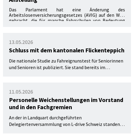
Das Parlament hat eine Änderung des
Arbeitslosenversicherungsgesetzes (AVIG) auf den Weg
gebracht, die für manche Fahrschulen von Bedeutung
sein kann. Doch nicht alle, die als «Unternehmer»
bezeichnet werden, profitieren tatsächlich. Wir ordnen
ein, worum es geht und wen die Neuerung betrifft.
13.05.2026
Schluss mit dem kantonalen Flickenteppich
Die nationale Studie zu Fahreignunstest für Seniorinnen
und Senioren ist publiziert. Sie stand bereits im
November 2025 im Zentrum des L-drive Mobility-Forums.
Studienleiterin Isabel Margot-Cattin referierte damals
exklusiv. Nun liegen die Empfehlungen für die Schweiz
11.05.2026
offiziell vor.
Personelle Weichenstellungen im Vorstand
und in den Fachgremien
An der in Landquart durchgeführten
Delegiertenversammlung von L-drive Schweiz standen
personelle Erneuerungen in den Vorstands- und