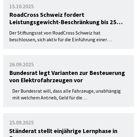
15.10.2025
RoadCross Schweiz fordert
Leistungsgewicht-Beschränkung bis 25
Jahre
Der Stiftungsrat von RoadCross Schweiz hat
beschlossen, sich aktiv für die Einführung einer
gesetzlichen Leistungsbeschränkung für Junglenkende
einzusetzen. Junglenker sollen künftig in der Schweiz
keine Hochleistungsboliden mehr fahren dürfen.
26.09.2025
Bundesrat legt Varianten zur Besteuerung
von Elektrofahrzeugen vor
Der Bundesrat will, dass alle Fahrzeuge, unabhängig
mit welchem Antrieb, Geld für die
Verkehrsinfrastruktur beisteuern. Halterinnen und
Halter von Elektrofahrzeugen sollen künftig, analog
zu den Mineralölsteuern, einen gleichwertigen
25.09.2025
Beitrag leisten. Dies macht eine Anpassung der
Ständerat stellt einjährige Lernphase in
Bundesverfassung notwendig. Der Bundesrat hat an