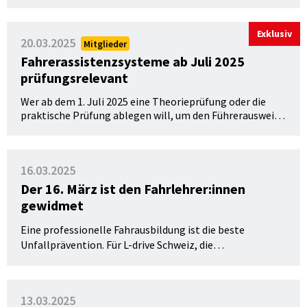
Einzig die Anzahl der erfolgreichen praktischen
Prüfungen ist noch nicht ganz auf dem alten Niveau.
Exklusiv
20.03.2025
Mitglieder
Fahrerassistenzsysteme ab Juli 2025
prüfungsrelevant
Wer ab dem 1. Juli 2025 eine Theorieprüfung oder die
praktische Prüfung ablegen will, um den Führerausweis
zu erwerben, muss sich neu auch bei den
Fahrerassistenzsystemen auskennen. Doch was
bedeutet dies genau für die Prüfungen und die
16.03.2025
Fahrausbildung?
Der 16. März ist den Fahrlehrer:innen
gewidmet
Eine professionelle Fahrausbildung ist die beste
Unfallprävention. Für
L-drive Schweiz, die
Dachorganisation der Schweizer Fahrlehrerschaft, ist
klar: Fahrausbildungs-Profis leisten einen wichtigen
Beitrag für die Verkehrssicherheit.
Deshalb ist der 16.
13.03.2025
März als Driving Instructor Day weltweit den