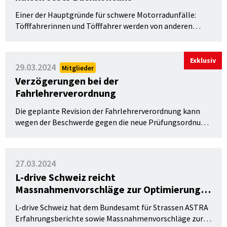
Einer der Hauptgründe für schwere Motorradunfälle:
Töfffahrerinnen und Töfffahrer werden von anderen
Verkehrsteilnehmenden oft übersehen – vor allem an
Kreuzungen und Einmündungen. Mit einer neuen
Plakatkampagne macht die BFU deshalb darauf
Exklusiv
29.03.2024
Mitglieder
aufmerksam, wie wichtig Blickkontakt beim
Verzögerungen bei der
Motorradfahren ist.
Fahrlehrerverordnung
Die geplante Revision der Fahrlehrerverordnung kann
wegen der Beschwerde gegen die neue Prüfungsordnung
vorderhand nicht umgesetzt werden.
27.03.2024
L-drive Schweiz reicht
Massnahmenvorschläge zur Optimierung
der Fahrausbildung ein
L-drive Schweiz hat dem Bundesamt für Strassen ASTRA
Erfahrungsberichte sowie Massnahmenvorschläge zur