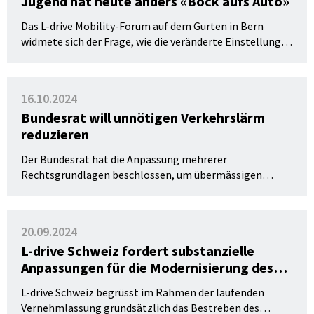
Jugend hat heute anders «Bock aufs Auto»
Das L-drive Mobility-Forum auf dem Gurten in Bern
widmete sich der Frage, wie die veränderte Einstellung
junger Menschen zur Automobilität die Fahrausbildung
beeinflusst.
16.10.2024
Bundesrat will unnötigen Verkehrslärm
reduzieren
Der Bundesrat hat die Anpassung mehrerer
Rechtsgrundlagen beschlossen, um übermässigen
Fahrzeuglärm einfacher und wirksamer sanktionieren zu
können. In diesem Zusammenhang hat er die
Vorschriften zur vermeidbaren Lärmbelästigung
20.09.2024
aktualisiert und das Verursachen von unnötigem Lärm
L-drive Schweiz fordert substanzielle
mit Auspuffanlagen neu in die Liste der zu vermeidenden
Anpassungen für die Modernisierung des
Geräusche aufgenommen.
Verkehrskunde-Unterrichts
L-drive Schweiz begrüsst im Rahmen der laufenden
Vernehmlassung grundsätzlich das Bestreben des