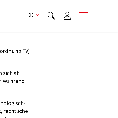
DE
rordnung FV)
 sich ab
en während
chologisch-
, rechtliche