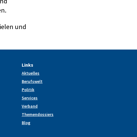
und
en.
ielen und
Links
Aktuelles
Berufswelt
Politik
Services
Verband
Themendossiers
Blog