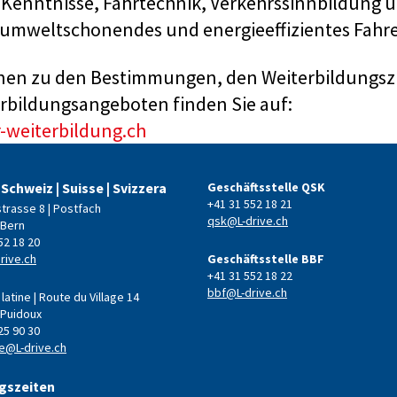
 Kenntnisse, Fahrtechnik, Verkehrssinnbildung 
 umweltschonendes und energieeffizientes Fahr
onen zu den Bestimmungen, den Weiterbildungsz
rbildungsangeboten finden Sie auf:
-weiterbildung.ch
 Schweiz | Suisse | Svizzera
Geschäftsstelle QSK
+41 31 552 18 21
strasse 8 | Postfach
qsk@L-drive.ch
 Bern
52 18 20
rive.ch
Geschäftsstelle BBF
+41 31 552 18 22
bbf@L-drive.ch
latine | Route du Village 14
 Puidoux
25 90 30
e@L-drive.ch
gszeiten