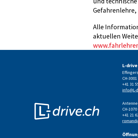
und technische
Gefahrenlehre,
Alle Informati
aktuellen Weite
www.fahrlehrer
L-drive
Effinger
CH-3001
+41 31 5
info@L-d
Antenne 
CH-1070
+41 21 6
romandi
Öffnun