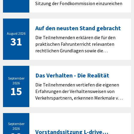
Sitzung der Fondkommission einzureichen
Auf den neusten Stand gebracht
August 2026
31
Die Teilnehmenden erklären die für den
praktischen Fahrunterricht relevanten
rechtlichen Grundlagen sowie die
gesetzlichen Neuerungen und
beschreiben die wichtigsten Komfort- und
Sicherheitssysteme und wenden diese
Das Verhalten - Die Realität
situativ an
September
2026
Die Teilnehmenden vertiefen die eigenen
15
Erfahrungen der Verhaltensweisen von
Verkehrspartnern, erkennen Merkmale von
falschen Verhaltensweisen und können die
Merkmale und die Verhaltensweisen
erklären. Sie erarbeiten Lösungen für den
theoretischen Unterricht und den
September
2026
praktischen Fahrunterricht, mit welchen
Vorstandssitzung L-drive